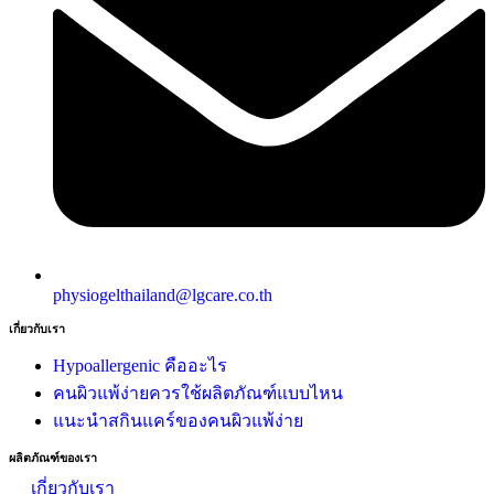
physiogelthailand@lgcare.co.th
เกี่ยวกับเรา
Hypoallergenic คืออะไร
คนผิวแพ้ง่ายควรใช้ผลิตภัณฑ์แบบไหน
แนะนำสกินแคร์ของคนผิวแพ้ง่าย
ผลิตภัณฑ์ของเรา
เกี่ยวกับเรา