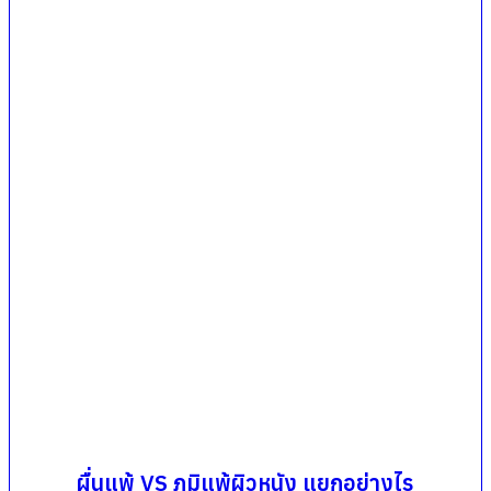
ผื่นแพ้ VS ภูมิแพ้ผิวหนัง แยกอย่างไร