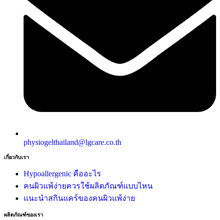
physiogelthailand@lgcare.co.th
เกี่ยวกับเรา
Hypoallergenic คืออะไร
คนผิวแพ้ง่ายควรใช้ผลิตภัณฑ์แบบไหน
แนะนำสกินแคร์ของคนผิวแพ้ง่าย
ผลิตภัณฑ์ของเรา