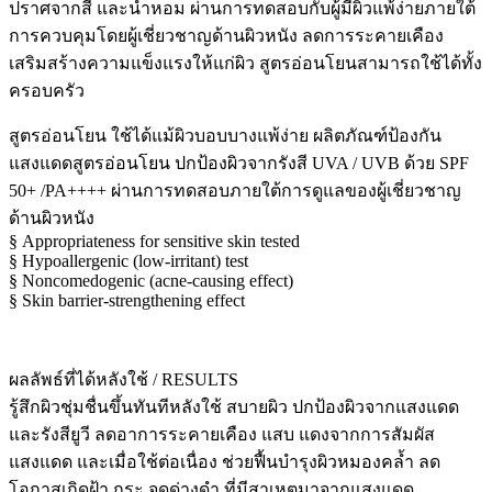
ปราศจากสี และน้ำหอม ผ่านการทดสอบกับผู้มีผิวแพ้ง่ายภายใต้
การควบคุมโดยผู้เชี่ยวชาญด้านผิวหนัง ลดการระคายเคือง
เสริมสร้างความแข็งแรงให้แก่ผิว สูตรอ่อนโยนสามารถใช้ได้ทั้ง
ครอบครัว
สูตรอ่อนโยน ใช้ได้แม้ผิวบอบบางแพ้ง่าย ผลิตภัณฑ์ป้องกัน
แสงแดดสูตรอ่อนโยน ปกป้องผิวจากรังสี UVA / UVB ด้วย SPF
50+ /PA++++ ผ่านการทดสอบภายใต้การดูแลของผู้เชี่ยวชาญ
ด้านผิวหนัง
§ Appropriateness for sensitive skin tested
§ Hypoallergenic (low-irritant) test
§ Noncomedogenic (acne-causing effect)
§ Skin barrier-strengthening effect
ผลลัพธ์ที่ได้หลังใช้ / RESULTS
รู้สึกผิวชุ่มชื่นขึ้นทันทีหลังใช้ สบายผิว ปกป้องผิวจากแสงแดด
และรังสียูวี ลดอาการระคายเคือง แสบ แดงจากการสัมผัส
แสงแดด และเมื่อใช้ต่อเนื่อง ช่วยฟื้นบำรุงผิวหมองคล้ำ ลด
โอกาสเกิดฝ้า กระ จุดด่างดำ ที่มีสาเหตุมาจากแสงแดด