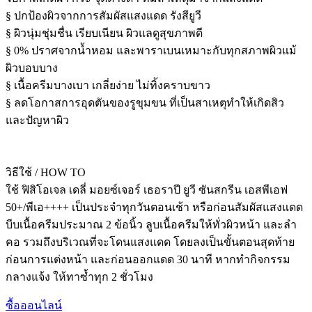
§ ปกป้องผิวจากการสัมผัสแสงแดด รังสียูวี
§ ผิวนุ่มชุ่มชื่น เรียบเนียน ผิวแลดูสุขภาพดี
§ 0% ปราศจากน้ำหอม และพาราเบนเหมาะกับทุกสภาพผิวแม้
ผิวบอบบาง
§ เนื้อครีมบางเบา เกลี่ยง่าย ไม่ทิ้งคราบขาว
§ ลดโอกาสการอุดตันของรูขุมขน ที่เป็นสาเหตุทำให้เกิดสิว
และปัญหาผิว
วิธีใช้ / HOW TO
ใช้ ฟิสิโอเจล เดลี่ มอยซ์เจอร์ เธอราปี ยูวี ซันสกรีน เอสพีเอฟ
50+/พีเอ++++ เป็นประจำทุกวันตอนเช้า หรือก่อนสัมผัสแสงแดด
บีบเนื้อครีมประมาณ 2 ข้อนิ้ว ลูบเนื้อครีมให้ทั่วผิวหน้า และลำ
คอ รวมถึงบริเวณที่จะโดนแสงแดด โดยลงเป็นขั้นตอนสุดท้าย
ก่อนการแต่งหน้า และก่อนออกแดด 30 นาที หากทำกิจกรรม
กลางแจ้ง ให้ทาซ้ำทุก 2 ชั่วโมง
ซื้อออนไลน์