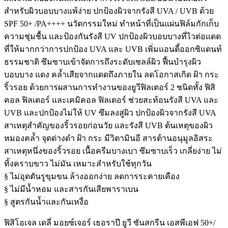
สำหรับผิวบอบบางแพ้ง่าย ปกป้องผิวจากรังสี UVA / UVB ด้วย
SPF 50+ /PA++++ นวัตกรรมใหม่ ทำหน้าที่เป็นแผ่นฟิล์มกักเก็บ
ความชุ่มชื้น และป้องกันรังสี UV ปกป้องผิวบอบบางที่ไวต่อแดด
ที่ให้มากกว่าการปกป้อง UVA และ UVB เพิ่มแอนตี้ออกซิแดนท์
ธรรมชาติ ซึมซาบเข้าจัดการถึงระดับเซลล์ผิว ฟื้นบำรุงผิว
บอบบาง แดง คล้ำเสียจากแดดถึงภายใน ลดโอกาสเกิด ฝ้า กระ
ริ้วรอย ด้วยการผสานการทำงานของยูวีฟิลเตอร์ 2 ชนิดทั้ง ฟิสิ
คอล ฟิลเตอร์ และเคมิคอล ฟิลเตอร์ ช่วยสะท้อนรังสี UVA และ
UVB และปกป้องไม่ให้ UV ซึมลงสู่ผิว ปกป้องผิวจากรังสี UVA
สาเหตุสำคัญของริ้วรอยก่อนวัย และรังสี UVB ต้นเหตุของผิว
หมองคล้ำ จุดด่างดำ ฝ้า กระ มีวิตามินอี สารต้านอนุมูลอิสระ
สาเหตุหนึ่งของริ้วรอย เนื้อครีมบางเบา ซึมซาบเร็ว เกลี่ยง่าย ไม่
ทิ้งคราบขาว ไม่มัน เหมาะสำหรับใช้ทุกวัน
§ ไม่อุดตันรูขุมขน ล้างออกง่าย ลดการระคายเคือง
§ ไม่มีน้ำหอม และสารกันเสียพาราเบน
§ สูตรกันน้ำและกันเหงื่อ
ฟิสิโอเจล เดลี่ มอยซ์เจอร์ เธอราปี ยูวี ซันสกรีน เอสพีเอฟ 50+/