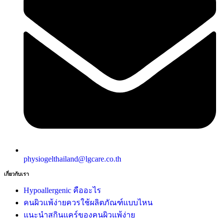
physiogelthailand@lgcare.co.th
เกี่ยวกับเรา
Hypoallergenic คืออะไร
คนผิวแพ้ง่ายควรใช้ผลิตภัณฑ์แบบไหน
แนะนำสกินแคร์ของคนผิวแพ้ง่าย