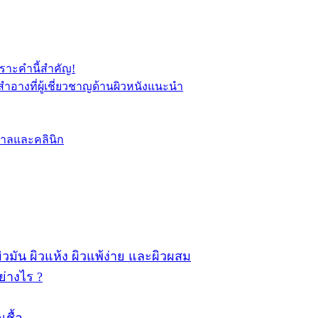
พราะคำนี้สำคัญ!
อางที่ผู้เชี่ยวชาญด้านผิวหนังแนะนำ
บาลและคลินิก
ผิวมัน ผิวแห้ง ผิวแพ้ง่าย และผิวผสม
ย่างไร ?