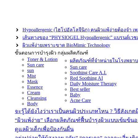
Hypoallergenic (ไฮโปอัลโลจีนิก) คนผิวแพ้ง่ายต้องจำ เ
เส้นทางของ “PHYSIOGEL Hypoallergenic” แบรนด์เวชสำ
ผิวแพ้ง่ายเพราะขาด BioMimic Technology
ขั้นตอนการบำรุงผิว
กลุ่มผลิตภัณฑ์
Toner & Lotion
ผลิตภัณฑ์ที่จำหน่ายในโรงพยา
Sun care
Sun care
sun
Soothing Care A.I.
Mist
Red Soothing AI
Mask
Daily Moisture Therapy
Essence
Best seller
Cream
Baby
Cleansing
Acne Care
Body
จะรู้ได้ยังไงว่าเราเป็นคนผิวประเภทไหน ? วิธีสังเกต
“ผิวแพ้ง่าย” เลือกผลิตภัณฑ์ฟื้นบำรุงผิวแบบเข้มข้นอ
ดูแลผิวเด็กเพื่อป้องกันผื่น