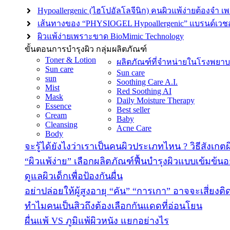
Hypoallergenic (ไฮโปอัลโลจีนิก) คนผิวแพ้ง่ายต้องจำ เ
เส้นทางของ “PHYSIOGEL Hypoallergenic” แบรนด์เวชสำ
ผิวแพ้ง่ายเพราะขาด BioMimic Technology
ขั้นตอนการบำรุงผิว
กลุ่มผลิตภัณฑ์
Toner & Lotion
ผลิตภัณฑ์ที่จำหน่ายในโรงพยา
Sun care
Sun care
sun
Soothing Care A.I.
Mist
Red Soothing AI
Mask
Daily Moisture Therapy
Essence
Best seller
Cream
Baby
Cleansing
Acne Care
Body
จะรู้ได้ยังไงว่าเราเป็นคนผิวประเภทไหน ? วิธีสังเกต
“ผิวแพ้ง่าย” เลือกผลิตภัณฑ์ฟื้นบำรุงผิวแบบเข้มข้นอ
ดูแลผิวเด็กเพื่อป้องกันผื่น
อย่าปล่อยให้ผู้สูงอายุ “คัน” “การเกา” อาจจะเสี่ยงติด
ทำไมคนเป็นสิวถึงต้องเลือกกันแดดที่อ่อนโยน
ผื่นแพ้ VS ภูมิแพ้ผิวหนัง แยกอย่างไร