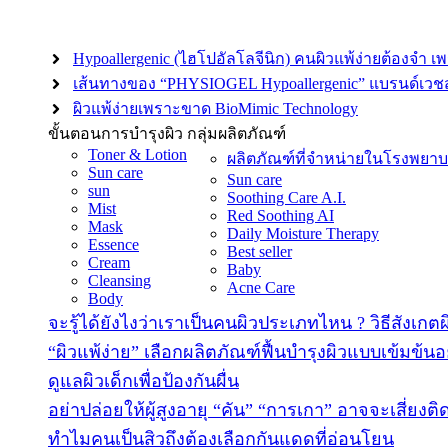
Hypoallergenic (ไฮโปอัลโลจีนิก) คนผิวแพ้ง่ายต้องจำ เ
เส้นทางของ “PHYSIOGEL Hypoallergenic” แบรนด์เวชสำ
ผิวแพ้ง่ายเพราะขาด BioMimic Technology
ขั้นตอนการบำรุงผิว
กลุ่มผลิตภัณฑ์
Toner & Lotion
ผลิตภัณฑ์ที่จำหน่ายในโรงพยา
Sun care
Sun care
sun
Soothing Care A.I.
Mist
Red Soothing AI
Mask
Daily Moisture Therapy
Essence
Best seller
Cream
Baby
Cleansing
Acne Care
Body
จะรู้ได้ยังไงว่าเราเป็นคนผิวประเภทไหน ? วิธีสังเกต
“ผิวแพ้ง่าย” เลือกผลิตภัณฑ์ฟื้นบำรุงผิวแบบเข้มข้นอ
ดูแลผิวเด็กเพื่อป้องกันผื่น
อย่าปล่อยให้ผู้สูงอายุ “คัน” “การเกา” อาจจะเสี่ยงติด
ทำไมคนเป็นสิวถึงต้องเลือกกันแดดที่อ่อนโยน