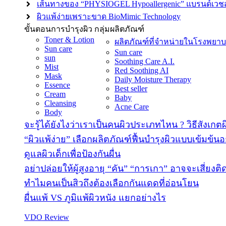
เส้นทางของ “PHYSIOGEL Hypoallergenic” แบรนด์เวชสำ
ผิวแพ้ง่ายเพราะขาด BioMimic Technology
ขั้นตอนการบำรุงผิว
กลุ่มผลิตภัณฑ์
Toner & Lotion
ผลิตภัณฑ์ที่จำหน่ายในโรงพยา
Sun care
Sun care
sun
Soothing Care A.I.
Mist
Red Soothing AI
Mask
Daily Moisture Therapy
Essence
Best seller
Cream
Baby
Cleansing
Acne Care
Body
จะรู้ได้ยังไงว่าเราเป็นคนผิวประเภทไหน ? วิธีสังเกต
“ผิวแพ้ง่าย” เลือกผลิตภัณฑ์ฟื้นบำรุงผิวแบบเข้มข้นอ
ดูแลผิวเด็กเพื่อป้องกันผื่น
อย่าปล่อยให้ผู้สูงอายุ “คัน” “การเกา” อาจจะเสี่ยงติด
ทำไมคนเป็นสิวถึงต้องเลือกกันแดดที่อ่อนโยน
ผื่นแพ้ VS ภูมิแพ้ผิวหนัง แยกอย่างไร
VDO Review